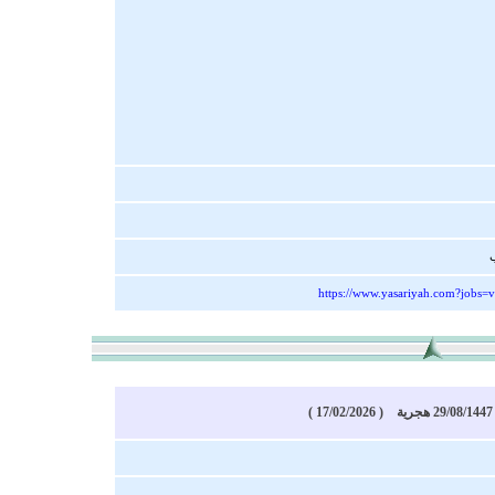
ب
https://www.yasariyah.com?jobs=
)