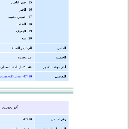
15. حفر الباطن
16. الخبر
17. خميس مشيط
18. الطائف
19. الهفوف
20. ينبع
الجنس
للرجال و النساء
الجنسية
غير محددة
آخر موعد للتقديم
عند إكتمال العدد المطلو
التفاصيل
vacancies&career=47416
آخر تحديث: 29/08/1447 هجرية ( 17/02/2026 
رقم الإعلان
47410
المسميات الوظيفية
مشرف مبيعات