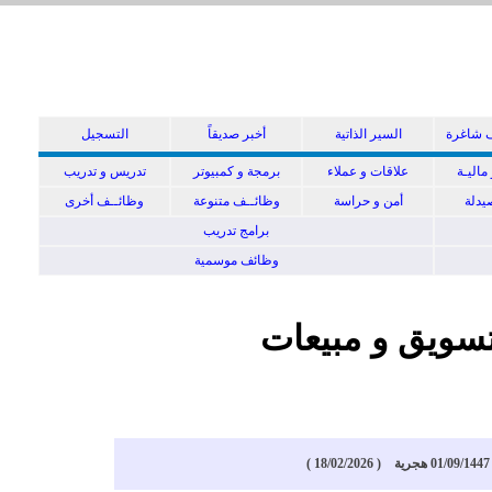
 شاغرة
السير الذاتية
أخبر صديقاً
التسجيل
ماليـة
علاقات و عملاء
برمجة و كمبيوتر
تدريس و تدريب
دلة
أمن و حراسة
وظائــف متنوعة
وظائــف أخرى
برامج تدريب
وظائف موسمية
سويق و مبيعات
)