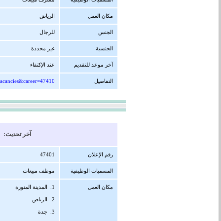
مكان العمل
الرياض
الجنس
للرجال
الجنسية
غير محددة
آخر موعد للتقديم
عند الإكتفاء
التفاصيل
vacancies&career=47410
آخر تحديث: 27/08/1447 هجرية ( 15/02/2026 
رقم الإعلان
47401
المسميات الوظيفية
موظف مبيعات
مكان العمل
1. المدينة المنورة
2. الرياض
3. جدة