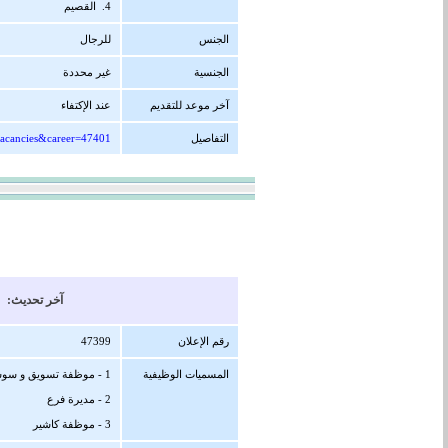
4. القصيم
الجنس
للرجال
الجنسية
غير محددة
آخر موعد للتقديم
عند الإكتفاء
التفاصيل
vacancies&career=47401
آخر تحديث: 26/08/1447 هجرية ( 14/02/2026 
رقم الإعلان
47399
المسميات الوظيفية
1 - موظفة تسويق و سوشال ميديا
2 - مديرة فرع
3 - موظفة كاشير