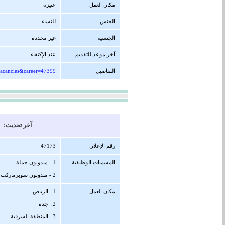
مكان العمل
عنيزة
الجنس
للنساء
الجنسية
غير محددة
آخر موعد للتقديم
عند الإكتفاء
التفاصيل
vacancies&career=47399
آخر تحديث: 26/08/1447 هجرية ( 14/02/2026 
رقم الإعلان
47173
المسميات الوظيفية
1 - مندوبون جملة
2 - مندوبون سوبرماركت
مكان العمل
1. الرياض
2. جدة
3. المنطقة الشرقية