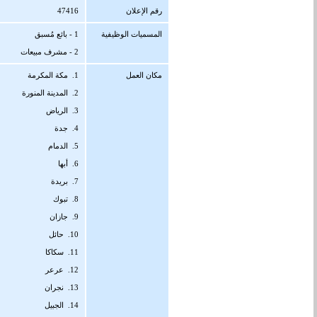
رقم الإعلان
47416
المسميات الوظيفية
1 - بائع مُسبق
2 - مشرف مبيعات
مكان العمل
1. مكة المكرمة
2. المدينة المنورة
3. الرياض
4. جدة
5. الدمام
6. أبها
7. بريدة
8. تبوك
9. جازان
10. حائل
11. سكاكا
12. عرعر
13. نجران
14. الجبيل