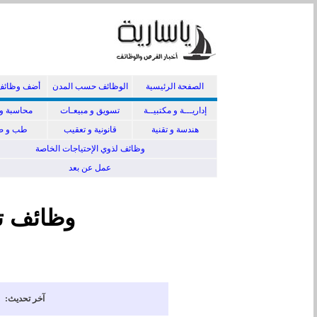
الصفحة الرئيسية
الوظائف حسب المدن
أضف وظائف
إداريـــة و مكتبيــة
تسويق و مبيعـات
محاسبة و 
هندسة و تقنية
قانونية و تعقيب
طب و صي
وظائف لذوي الإحتياجات الخاصة
عمل عن بعد
وظائف ت
آخر تحديث: 01/09/1447 هجرية ( 18/02/2026 