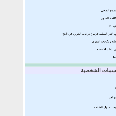
لتطوع الصحي
كافحة العدوى
د 19
ع الاثار السلبيه لارتفاع درجات الحراره في الحج
قاية ومكافحة العدوى
 بيانات الاحصاء
شا
سمات الشخصية
ة
 الغير
إيجاد حلول للعقبات