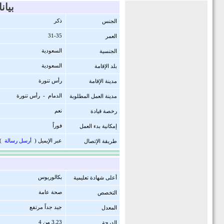
بيا
ذكر
الجنس
31-35
العمر
السعودية
الجنسية
السعودية
بلد الإقامة
رأس تنورة
مدينة الإقامة
الدمام - رأس تنورة
مدينة العمل المطلوبة
نعم
رخصة قيادة
فوراً
إمكانية بدء العمل
عبر الإيميل (
أرسل رسالة
)
طريقة الإتصال
بكالوريوس
أعلى شهادة تعليمية
صحة عامة
التخصص
جيد جداً مرتفع
المعدل
3,23 من 4
الدرجة