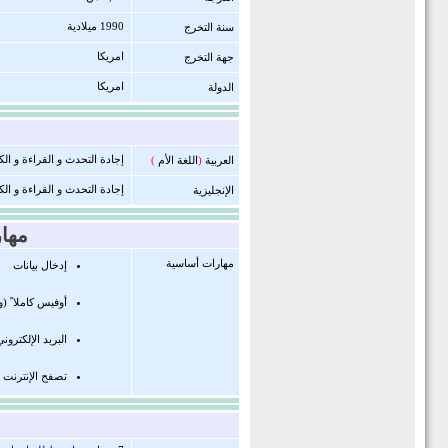
1990 ميلادية
سنة التخرج
امريكا
جهة التخرج
امريكا
الدولة
إجادة التحدث و القراءة و الكت
العربية
(
اللغة الأم
)
إجادة التحدث و القراءة و ال
الإنجليزية
مها
مهارات أساسية
إدخال بيانات
أوفيس كاملا ً (
البريد الإلكترون
تصفح الإنترنت