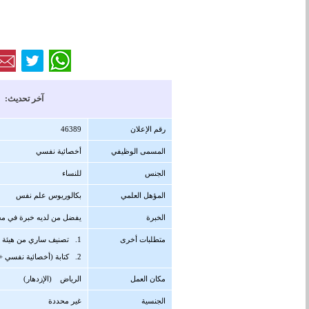
آخر تحديث: 11/03/1447 هجرية ( 03/09/2025 
رقم الإعلان
46389
المسمى الوظيفي
أخصائية نفسي
الجنس
للنساء
المؤهل العلمي
بكالوريوس علم نفس
الخبرة
يفضل من لديه خبرة في مج
متطلبات أخرى
1. تصنيف ساري من هيئة التخصصات الصحية
2. كتابة (أخصائية نفسي + الرياض) في عنوان الإيميل
مكان العمل
الرياض (الإزدهار)
الجنسية
غير محددة