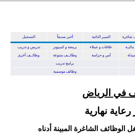
 شاغرة
السير الذاتية
أخبر صديقاً
التسجيل
ماليـة
علاقات و عملاء
برمجة و كمبيوتر
تدريس و تدريب
دلة
أمن و حراسة
وظائــف متنوعة
وظائــف أخرى
برامج تدريب
وظائف موسمية
 في الرياض
رعاية نهارية
 الوظائف الشاغرة المبينة أدناه