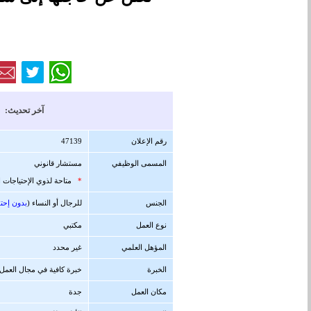
آخر تحديث: 25/06/1447 هجرية ( 16/12/2025 
رقم الإعلان
47139
المسمى الوظيفي
مستشار قانوني
*
متاحة لذوي الإحتياجات ا
الجنس
للرجال أو النساء (
بدون إحت
نوع العمل
مكتبي
المؤهل العلمي
غير محدد
الخبرة
خبرة كافية في مجال العمل
مكان العمل
جدة