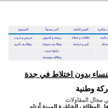
 شاغرة
السير الذاتية
أخبر صديقاً
التسجيل
ماليـة
علاقات و عملاء
برمجة و كمبيوتر
تدريس و تدريب
دلة
أمن و حراسة
وظائــف متنوعة
وظائــف أخرى
برامج تدريب
وظائف موسمية
نساء بدون اختلاط في جدة
كة وطنية
 مجال المقاولات
ل الوظائف الشاغرة المبينة أدناه