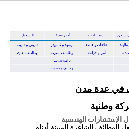
 شاغرة
السير الذاتية
أخبر صديقاً
التسجيل
ماليـة
علاقات و عملاء
برمجة و كمبيوتر
تدريس و تدريب
دلة
أمن و حراسة
وظائــف متنوعة
وظائــف أخرى
برامج تدريب
وظائف موسمية
 في عدة مدن
كة وطنية
 الإستشارات الهندسية
ل الوظائف الشاغرة المبينة أدناه