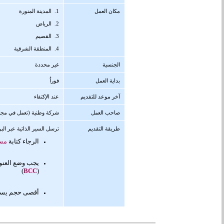
مكان العمل
1. المدينة المنورة
2. الرياض
3. القصيم
4. المنطقة الشرقية
الجنسية
غير محددة
بداية العمل
فوراُ
آخر موعد للتفديم
عند الإكتفاء
صاحب العمل
شركة وطنية (تعمل في مجال
طريقة التقديم
ترسل السير الذاتية عبر البر
الرجاء كتابة
مسم
يجب وضع العنو
)
BCC
(
أقصى حجم يسمح