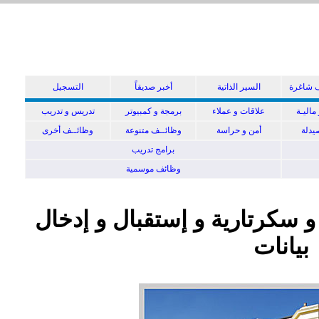
 شاغرة
السير الذاتية
أخبر صديقاً
التسجيل
ماليـة
علاقات و عملاء
برمجة و كمبيوتر
تدريس و تدريب
دلة
أمن و حراسة
وظائــف متنوعة
وظائــف أخرى
برامج تدريب
وظائف موسمية
و سكرتارية و إستقبال و إدخال
بيانات