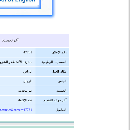
آخر تحديث: 22/12/1447 هجرية ( 08/06/2026 
رقم الإعلان
47761
المسميات الوظيفية
مشرف الأنشطة و الشؤون 
مكان العمل
الرياض
الجنس
للرجال
الجنسية
غير محددة
آخر موعد للتقديم
عند الإكتفاء
التفاصيل
vacancies&career=47761