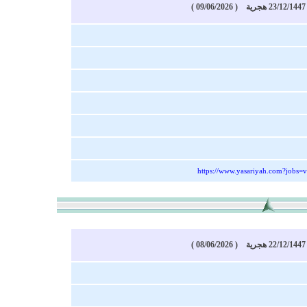
)
https://www.yasariyah.com?jobs=
)