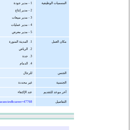
المسميات الوظيفية
1 - مدير جودة
2 - مدير إنتاج
3 - مدير مبيعات
4 - مدير عمليات
5 - مدير معرض
مكان العمل
1. المدينة المنورة
2. الرياض
3. جدة
4. الدمام
الجنس
للرجال
الجنسية
غير محددة
آخر موعد للتقديم
عند الإكتفاء
التفاصيل
vacancies&career=47768