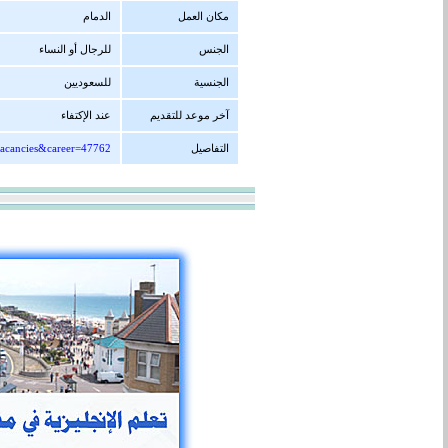
مكان العمل
الدمام
الجنس
للرجال أو النساء
الجنسية
للسعوديين
آخر موعد للتقديم
عند الإكتفاء
التفاصيل
vacancies&career=47762