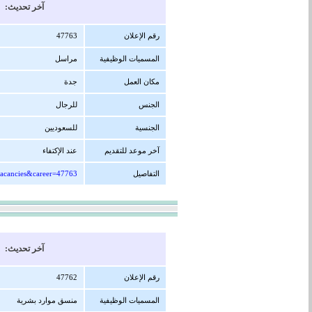
آخر تحديث: 23/12/1447 هجرية ( 09/06/2026 
رقم الإعلان
47763
المسميات الوظيفية
مراسل
مكان العمل
جدة
الجنس
للرجال
الجنسية
للسعوديين
آخر موعد للتقديم
عند الإكتفاء
التفاصيل
vacancies&career=47763
آخر تحديث: 22/12/1447 هجرية ( 08/06/2026 
رقم الإعلان
47762
المسميات الوظيفية
منسق موارد بشرية