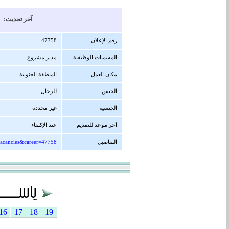
آخر تحديث: 22/12/1447 هجرية ( 08/06/2026 
رقم الإعلان
47758
المسميات الوظيفية
مدير مشروع
مكان العمل
المنطقة الجنوبية
الجنس
للرجال
الجنسية
غير محددة
آخر موعد للتقديم
عند الإكتفاء
التفاصيل
vacancies&career=47758
16
17
18
19