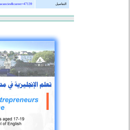
التفاصيل
vacancies&career=47139