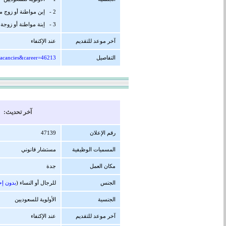
2 - إبن مواطنة أو زوج مواطنة
3 - إبنة مواطنة أو زوجة مواطن
آخر موعد للتقديم
عند الإكتفاء
التفاصيل
vacancies&career=46213
آخر تحديث: 25/06/1447 هجرية ( 16/12/2025 
رقم الإعلان
47139
المسميات الوظيفية
مستشار قانوني
مكان العمل
جدة
الجنس
للرجال أو النساء (
بدون إح
الجنسية
الأولوية للسعوديين
آخر موعد للتقديم
عند الإكتفاء