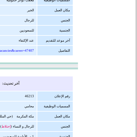
المسميات الوظيفية
معقب دوائر حكومية
مكان العمل
الخبر
الجنس
للرجال
الجنسية
للسعوديين
آخر موعد للتقديم
عند الإكتفاء
التفاصيل
vacancies&career=47407
آخر تحديث: 03/07/1447 هجرية ( 23/12/2025 
رقم الإعلان
46213
المسميات الوظيفية
محامي
مكان العمل
مكة المكرمة (حي الملك 
الجنس
للرجال و النساء (
إحتلاط
)
الجنسية
1 - الأولوية للسعوديين