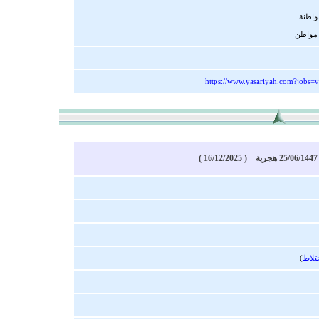
https://www.yasariyah.com?jobs=
)
تلاط
)