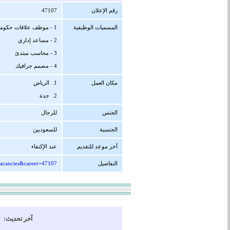
رقم الإعلان
47107
المسميات الوظيفية
1 - موظف علاقات حكومية
2 - مساعد إداري
3 - محاسب مبتدئ
4 - مصمم جرافيك
مكان العمل
1. الرياض
2. جدة
الجنس
للرجال
الجنسية
للسعوديين
آخر موعد للتقديم
عند الإكتفاء
التفاصيل
vacancies&career=47107
آخر تحديث: 06/05/1447 هجرية ( 28/10/2025 