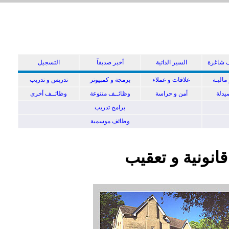
 شاغرة
السير الذاتية
أخبر صديقاً
التسجيل
ماليـة
علاقات و عملاء
برمجة و كمبيوتر
تدريس و تدريب
دلة
أمن و حراسة
وظائــف متنوعة
وظائــف أخرى
برامج تدريب
وظائف موسمية
انونية و تعقيب