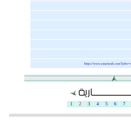
https://www.yasariyah.com?jobs=
1
2
3
4
5
6
7